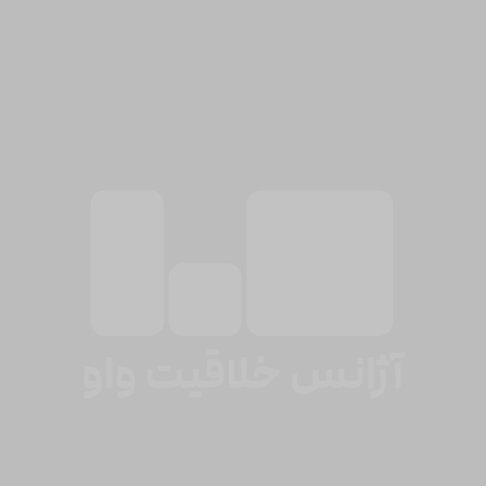
با واو
خلق کنید